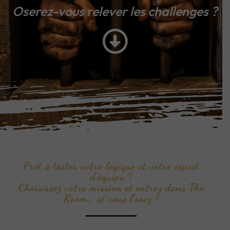
Oserez-vous relever les challenges ?
Prêt à tester votre logique et votre esprit
d’équipe ?
Choisissez votre mission et entrez dans The
Room… si vous l’osez !