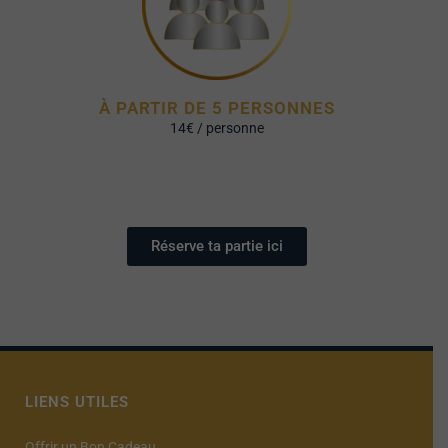
À PARTIR DE 5 PERSONNES
14€ / personne
Réserve ta partie ici
LIENS UTILES
Offrir un Bon Cadeau