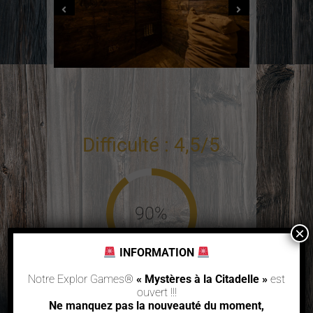
Difficulté : 4,5/5
90%
×
INFORMATION
FOUILLE
Notre Explor Games®
« Mystères à la Citadelle »
est
ouvert !!!
Ne manquez pas la nouveauté du moment,