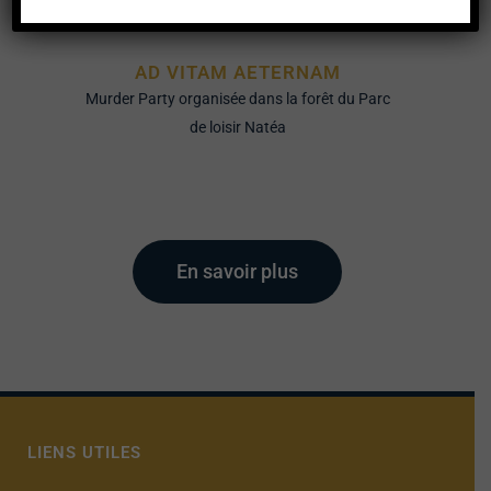
AD VITAM AETERNAM
Murder Party organisée dans la forêt du Parc
de loisir Natéa
En savoir plus
LIENS UTILES