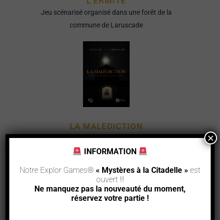
L'ERMITE
Jeu scénarisé organisé dans une forêt de la
commune de Laruscade
LA MALEDICTION
×
Jeu scénarisé organisé au coeur de la
INFORMATION
Citadelle de Blaye
Notre Explor Games®
« Mystères à la Citadelle »
est
ouvert !!!
Ne manquez pas la nouveauté du moment,
réservez votre partie !