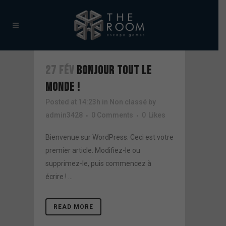
27 FÉV
BONJOUR TOUT LE
MONDE !
Posted at 14:23h
in
Non classé
by
admin3428
0 Comments
0
Likes
Bienvenue sur WordPress. Ceci est votre
premier article. Modifiez-le ou
supprimez-le, puis commencez à
écrire ! ...
READ MORE