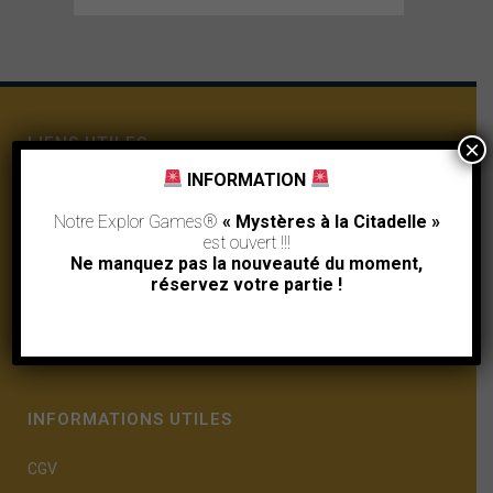
LIENS UTILES
×
INFORMATION
Offrir un Bon Cadeau
Notre Explor Games®
« Mystères à la Citadelle »
Qui sommes-nous ?
est ouvert !!!
Ne manquez pas la nouveauté du moment,
Actualités
réservez votre partie !
FAQ
INFORMATIONS UTILES
CGV